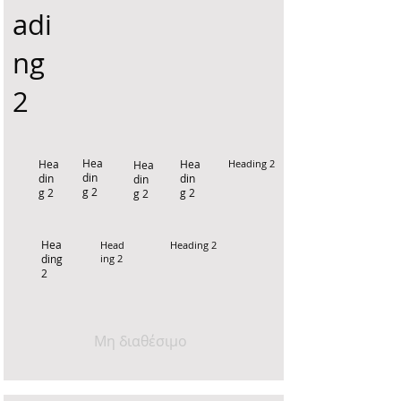
adi
ng
2
Hea
Hea
Hea
Heading 2
Hea
din
din
din
din
g 2
g 2
g 2
g 2
Hea
Head
Heading 2
ding
ing 2
2
Μη διαθέσιμο