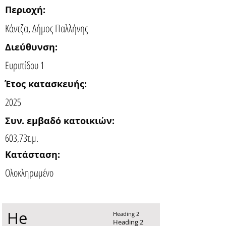
Περιοχή:
Κάντζα, Δήμος Παλλήνης
Διεύθυνση:
Ευριπίδου 1
Έτος κατασκευής:
2025
Συν. εμβαδό κατοικιών:
603,73τ.μ.
Κατάσταση:
Ολοκληρωμένο
He
Heading 2
Heading 2