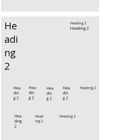
He
Heading 2
Heading 2
adi
ng
2
Hea
Hea
Hea
Heading 2
Hea
din
din
din
din
g 2
g 2
g 2
g 2
Hea
Head
Heading 2
ding
ing 2
2