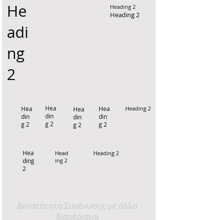
He
Heading 2
Heading 2
adi
ng
2
Hea
Hea
Hea
Heading 2
Hea
din
din
din
din
g 2
g 2
g 2
g 2
Hea
Head
Heading 2
ding
ing 2
2
Δυνατότητα Συνένωσης με άλλο
διαμέρισμα