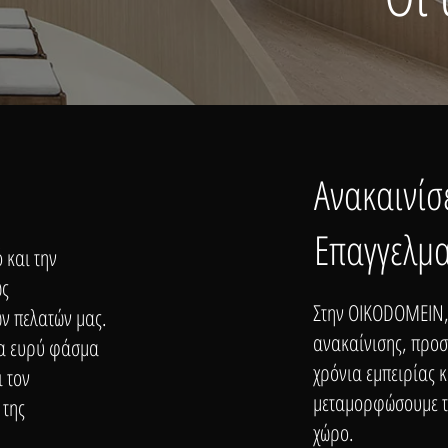
Ανακαινίσε
Επαγγελμα
 και την
ως
Στην OIKODOMEIN,
ων πελατών μας.
ανακαίνισης, προσ
να ευρύ φάσμα
χρόνια εμπειρίας 
ι τον
μεταμορφώσουμε τό
 της
χώρο.