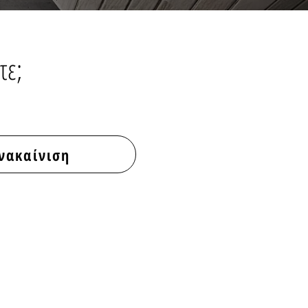
τε;
νακαίνιση