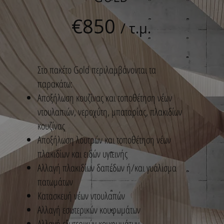
€850
/ τ.μ.
Στο πακέτο Gold περιλαμβάνονται τα
παρακάτω:
Αποξήλωση κουζίνας και τοποθέτηση νέων
ντουλαπιών, νεροχύτη, μπαταρίας, πλακιδίων
κουζίνας
Αποξήλωση λουτρών και τοποθέτηση νέων
πλακιδίων και ειδών υγιεινής
Αλλαγή πλακιδίων δαπέδων ή/και γυάλισμα
πατωμάτων
Κατασκευή νέων ντουλαπών
Αλλαγή εσωτερικών κουφωμάτων
Αλλαγή εξωτερικών κουφωμάτων