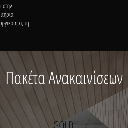
ι στην
ιτήρια
υργικότητα, τη
Πακέτα Ανακαινίσεων
GOLD