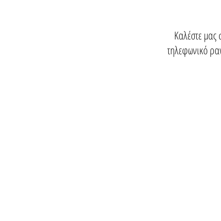
Καλέστε μας 
τηλεφωνικό ραν
info@oikodomein.gr