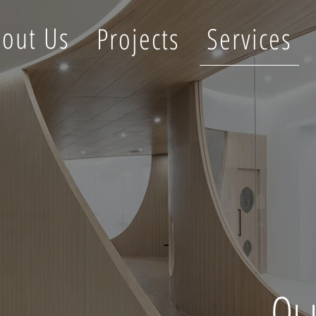
out Us
Projects
Services
Οι 