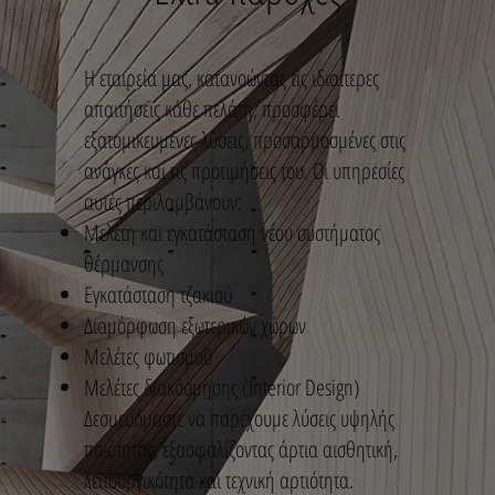
Η εταιρεία μας, κατανοώντας τις ιδιαίτερες
απαιτήσεις κάθε πελάτη, προσφέρει
εξατομικευμένες λύσεις, προσαρμοσμένες στις
ανάγκες και τις προτιμήσεις του. Οι υπηρεσίες
αυτές περιλαμβάνουν:
Μελέτη και εγκατάσταση νέου συστήματος
θέρμανσης
Εγκατάσταση τζακιού
Διαμόρφωση εξωτερικών χώρων
Μελέτες φωτισμού
Μελέτες διακόσμησης (Interior Design)
Δεσμευόμαστε να παρέχουμε λύσεις υψηλής
ποιότητας, εξασφαλίζοντας άρτια αισθητική,
λειτουργικότητα και τεχνική αρτιότητα.