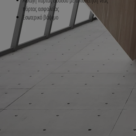
Αλλαγή πόρτας εισόδου με τοποθέτηση νέας
πόρτας ασφαλείας
Εσωτερικό βάψιμο