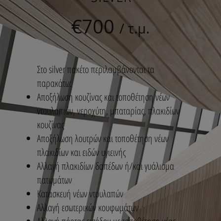
€700
/ τ.μ.
Στο silver πακέτο περιλαμβάνονται τα
παρακάτω:
Αποξήλωση κουζίνας και τοποθέτηση νέων
ντουλαπιών, νεροχύτη, μπαταρίας, πλακιδίων
κουζίνας
Αποξήλωση λουτρών και τοποθέτηση νέων
πλακιδίων και ειδών υγιεινής
Αλλαγή πλακιδίων δαπέδων ή/και γυάλισμα
πατωμάτων
Κατασκευή νέων ντουλαπών
Αλλαγή εσωτερικών κουφωμάτων