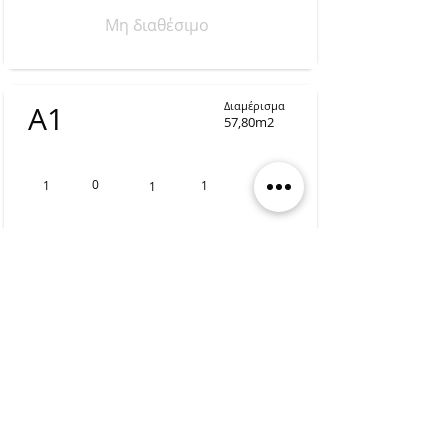
Μη διαθέσιμο
Διαμέρισμα
Α1
57,80m2
0
1
1
1ος
1
Α
Δ
Αντλία Θερμότητας
Μη διαθέσιμο